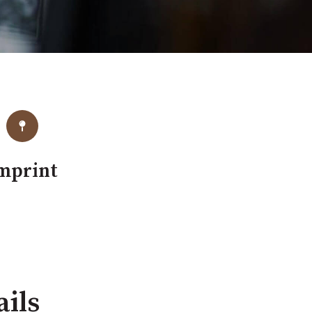
mprint
ils