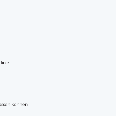
inie
fassen können: