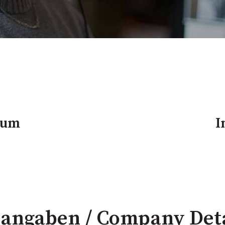
sum
I
ngaben / Company Deta